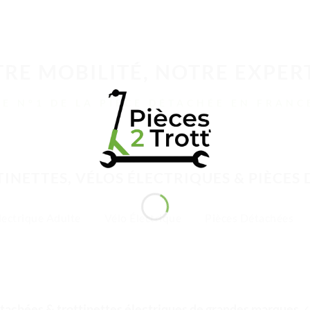
RE MOBILITÉ, NOTRE EXPER
LE N°1 DE LA PIÈCE DÉTACHÉE EN FRANC
INETTES, VÉLOS ÉLECTRIQUES & PIÈCES
lectrique Adulte
Vélo Électrique
Pièces Détachées
tachées & trottinettes électriques de grandes marques
✓ 