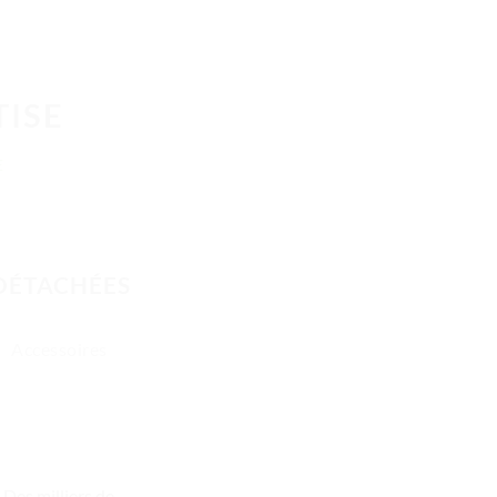
TISE
E
 DÉTACHÉES
Accessoires
Des milliers de