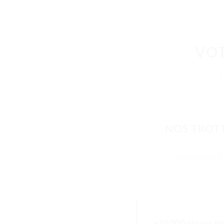
VOT
NOS TROTT
Trottinette É
+10 000 pièces dé