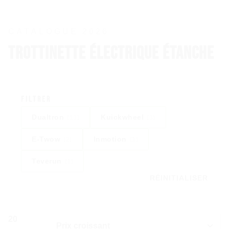
CATALOGUE 2026
Trottinette Électrique Étanche
Filtrer
Dualtron
Kuickwheel
(13)
(3)
E-Twow
Inmotion
(2)
(1)
Teverun
(1)
RÉINITIALISER
20