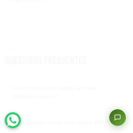
FAQ
Questions fréquentes
Peut-on rouler sous la pluie avec une
trottinette étanche ?
Oui, avec une certification IPX4 minimum.
L’Inmotion RS avec sa certification IPX7 est la
Quelle différence entre IPX4, IPX5 et IPX7 ?
référence absolue pour rouler sous la pluie en toute