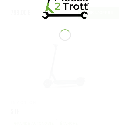
799,00 €
VOIR L’OFFRE
INMOTION
S1F
GRANDE AUTONOMIE
ÉTANCHE