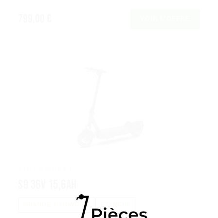
799,00 €
VOIR L’OFFRE
KUICKWHEEL
S9 36V 15,6Ah
GRANDE AUTONOMIE
ÉTANCHE