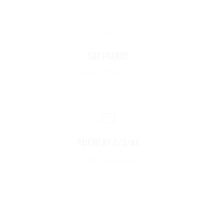
SAV France
Clichy (92) & Dijon
Paiement 2/3/4x
100% sécurisé