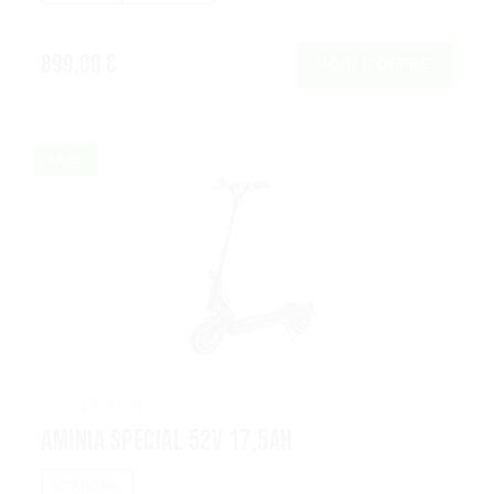
899,00 €
VOIR L’OFFRE
IPX5
DUALTRON
Aminia Special 52V 17,5Ah
ÉTANCHE