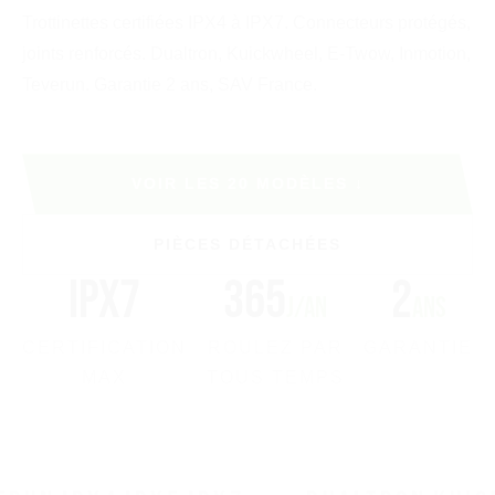
Trottinettes certifiées IPX4 à IPX7. Connecteurs protégés,
joints renforcés. Dualtron, Kuickwheel, E-Twow, Inmotion,
Teverun. Garantie 2 ans, SAV France.
VOIR LES 20 MODÈLES ↓
PIÈCES DÉTACHÉES
IPX7
365
2
j/an
ans
CERTIFICATION
ROULEZ PAR
GARANTIE
MAX
TOUS TEMPS