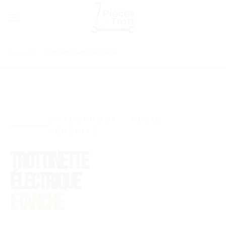
Passer
au
contenu
Accueil
>
Trottinette Électrique Étanche
WATERPROOF · PLUIE ·
SÉRÉNITÉ
TROTTINETTE
ÉLECTRIQUE
ÉTANCHE