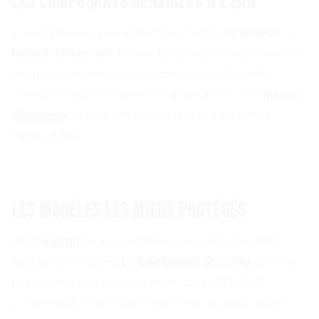
Les composants sensibles à l’eau
Les éléments les plus vulnérables sont le
contrôleur
, la
batterie lithium-ion
, l’écran, les connecteurs et le port de
charge. Vérifiez que votre modèle dispose de joints
silicone renforcés et de caches de protection. Les
pièces
détachées
de remplacement sont disponibles chez
Pièces 2 Trott’.
Les modèles les mieux protégés
Les
Dualtron
Aminia proposent une certification IPX5
avec joints renforcés. La
Kuickwheel S1-C Pro
offre une
protection IPX7 à prix accessible. Les E-TWOW GT
combinent légèreté et étanchéité pour un usage urbain