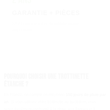
GARANTIE + PIÈCES
SAV France et joints de remplacement
disponibles
Pourquoi choisir une trottinette
étanche ?
En France, on compte en moyenne
150 jours de pluie par
an
. Si vous utilisez votre trottinette au quotidien, vous
serez forcément confronté à la pluie, aux flaques et à