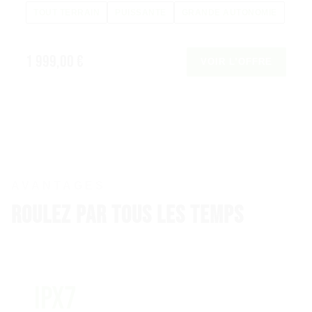
TOUT TERRAIN
PUISSANTE
GRANDE AUTONOMIE
1 999,00 €
VOIR L’OFFRE
AVANTAGES
Roulez par tous les temps
IPX7