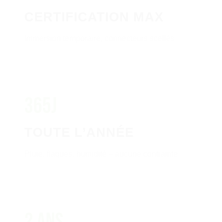
CERTIFICATION MAX
Immersion temporaire, connecteurs scellés
365j
TOUTE L’ANNÉE
Pluie, flaques, humidité – aucune contrainte
2 ans