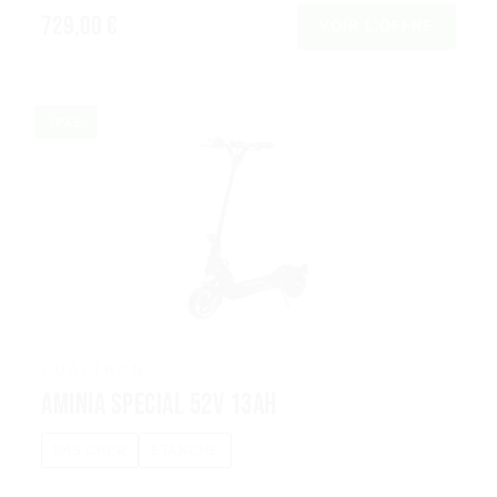
729,00 €
VOIR L’OFFRE
IPX5
DUALTRON
Aminia Special 52V 13Ah
PAS CHER
ÉTANCHE