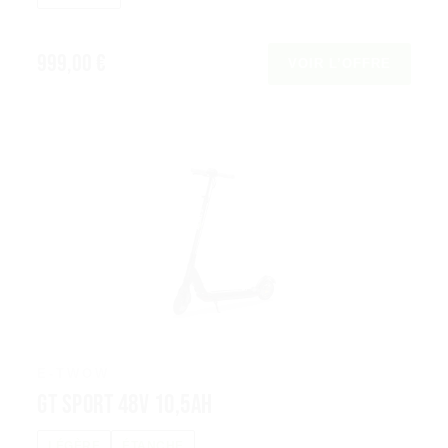
999,00 €
VOIR L’OFFRE
E-TWOW
GT Sport 48V 10,5Ah
LÉGÈRE
ÉTANCHE