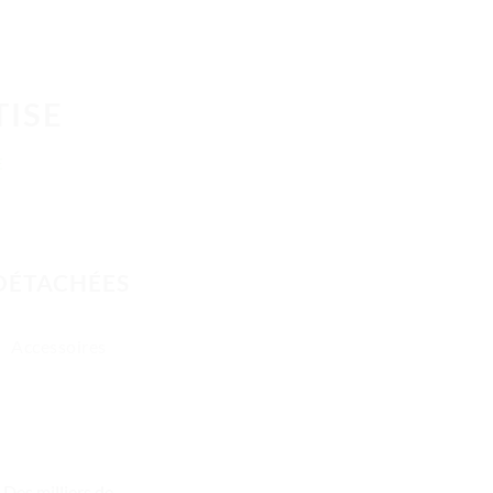
TISE
E
 DÉTACHÉES
Accessoires
Des milliers de