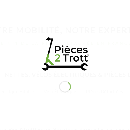
RE MOBILITÉ, NOTRE EXPER
LE N°1 DE LA PIÈCE DÉTACHÉE EN FRANC
INETTES, VÉLOS ÉLECTRIQUES & PIÈCES
lectrique Adulte
Vélo Électrique
Pièces Détachées
tachées & trottinettes électriques de grandes marques
✓ 