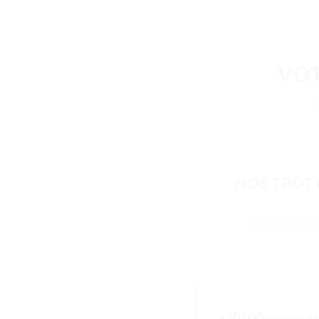
VOT
NOS TROTT
Trottinette É
+10 000 pièces dé