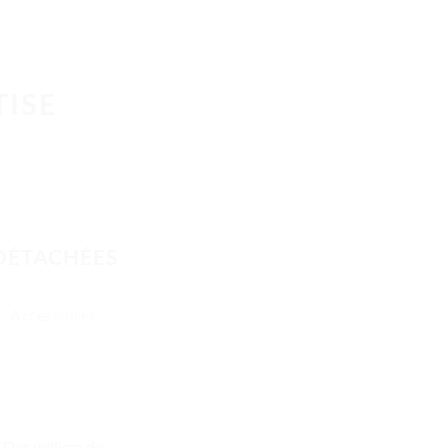
TISE
E
 DÉTACHÉES
Accessoires
Des milliers de