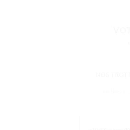
VOT
NOS TROTT
Trottinette É
+10 000 pièces dé