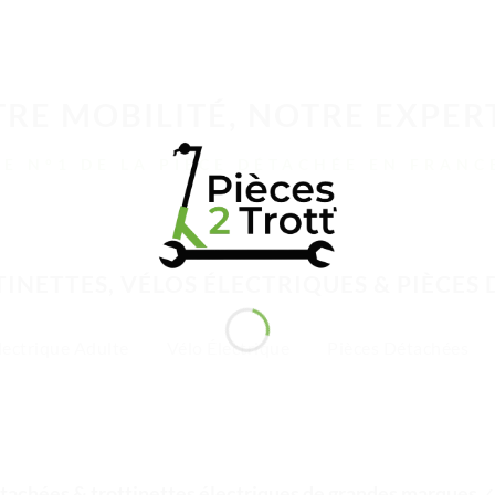
RE MOBILITÉ, NOTRE EXPER
LE N°1 DE LA PIÈCE DÉTACHÉE EN FRANC
INETTES, VÉLOS ÉLECTRIQUES & PIÈCES
lectrique Adulte
Vélo Électrique
Pièces Détachées
tachées & trottinettes électriques de grandes marques
✓ 