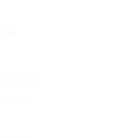
TISE
E
 DÉTACHÉES
Accessoires
Des milliers de