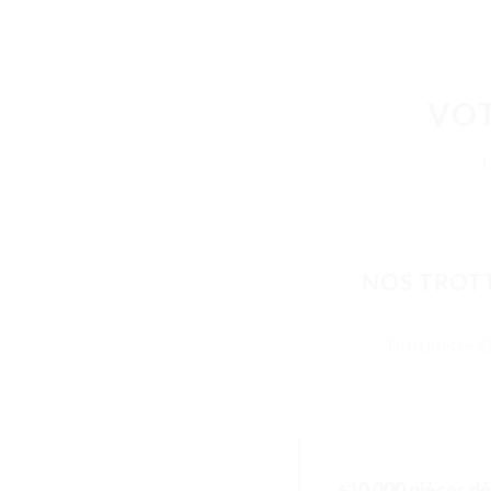
VOT
NOS TROTT
Trottinette É
+10 000 pièces dé