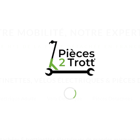
RE MOBILITÉ, NOTRE EXPER
LE N°1 DE LA PIÈCE DÉTACHÉE EN FRANC
INETTES, VÉLOS ÉLECTRIQUES & PIÈCES
lectrique Adulte
Vélo Électrique
Pièces Détachées
tachées & trottinettes électriques de grandes marques
✓ 