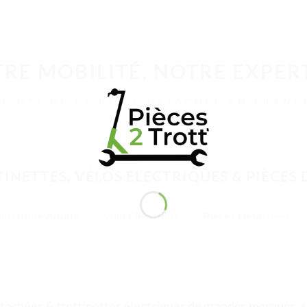
RE MOBILITÉ, NOTRE EXPER
LE N°1 DE LA PIÈCE DÉTACHÉE EN FRANC
INETTES, VÉLOS ÉLECTRIQUES & PIÈCES
lectrique Adulte
Vélo Électrique
Pièces Détachées
tachées & trottinettes électriques de grandes marques
✓ 