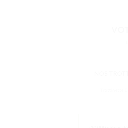
VOT
NOS TROTT
Trottinette É
+10 000 pièces dé