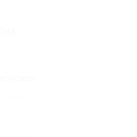
TISE
E
 DÉTACHÉES
Accessoires
Des milliers de