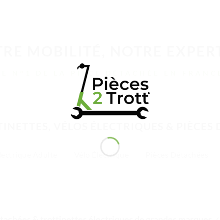
RE MOBILITÉ, NOTRE EXPER
LE N°1 DE LA PIÈCE DÉTACHÉE EN FRANC
INETTES, VÉLOS ÉLECTRIQUES & PIÈCES
lectrique Adulte
Vélo Électrique
Pièces Détachées
tachées & trottinettes électriques de grandes marques
✓ 