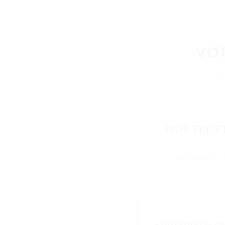
VOT
NOS TROTT
Trottinette É
+10 000 pièces dé