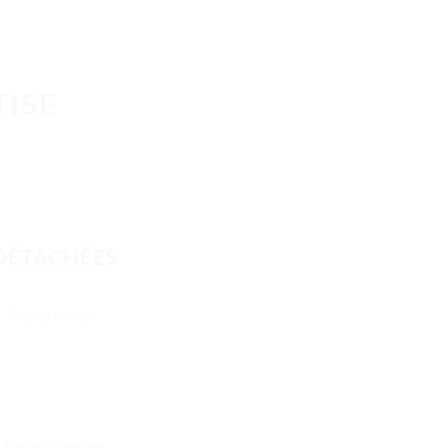
TISE
E
 DÉTACHÉES
Accessoires
Des milliers de