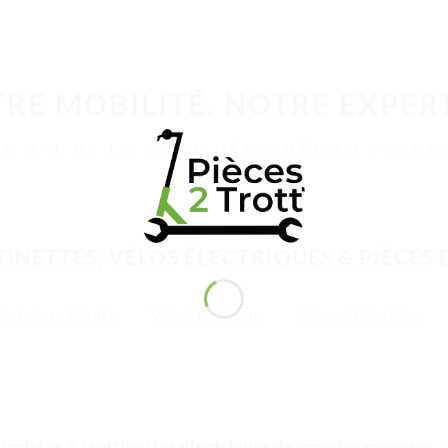
RE MOBILITÉ, NOTRE EXPER
LE N°1 DE LA PIÈCE DÉTACHÉE EN FRANC
INETTES, VÉLOS ÉLECTRIQUES & PIÈCES
lectrique Adulte
Vélo Électrique
Pièces Détachées
tachées & trottinettes électriques de grandes marques
✓ 