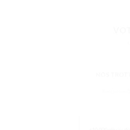
VOT
NOS TROTT
Trottinette É
+10 000 pièces dé