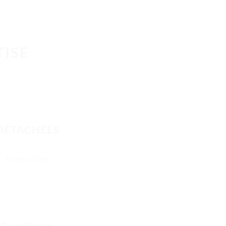
TISE
E
 DÉTACHÉES
Accessoires
Des milliers de