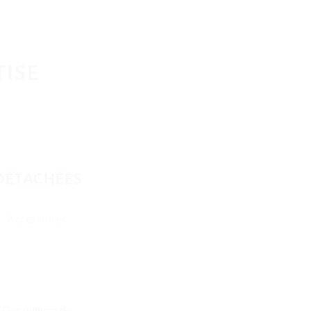
TISE
E
 DÉTACHÉES
Accessoires
Des milliers de