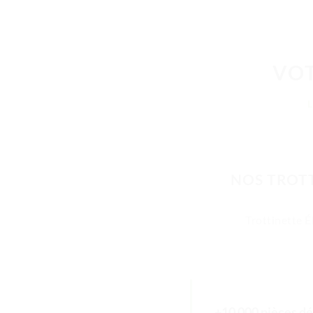
VOT
NOS TROTT
Trottinette É
+10 000 pièces dé