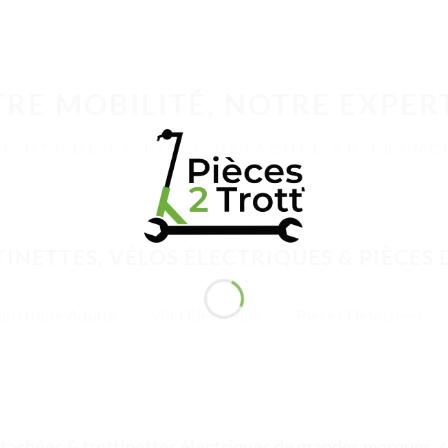
RE MOBILITÉ, NOTRE EXPER
LE N°1 DE LA PIÈCE DÉTACHÉE EN FRANC
INETTES, VÉLOS ÉLECTRIQUES & PIÈCES
lectrique Adulte
Vélo Électrique
Pièces Détachées
tachées & trottinettes électriques de grandes marques
✓ 