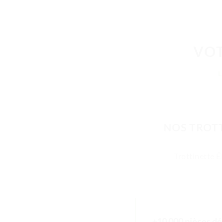
VOT
NOS TROTT
Trottinette É
+10 000 pièces dé