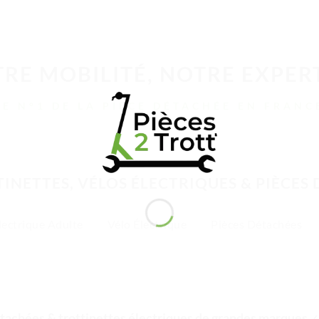
RE MOBILITÉ, NOTRE EXPER
LE N°1 DE LA PIÈCE DÉTACHÉE EN FRANC
INETTES, VÉLOS ÉLECTRIQUES & PIÈCES
lectrique Adulte
Vélo Électrique
Pièces Détachées
tachées & trottinettes électriques de grandes marques
✓ 