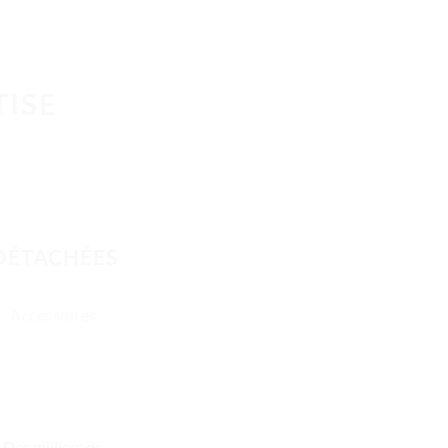
TISE
E
 DÉTACHÉES
Accessoires
Des milliers de