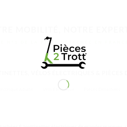
RE MOBILITÉ, NOTRE EXPER
LE N°1 DE LA PIÈCE DÉTACHÉE EN FRANC
INETTES, VÉLOS ÉLECTRIQUES & PIÈCES
lectrique Adulte
Vélo Électrique
Pièces Détachées
tachées & trottinettes électriques de grandes marques
✓ 