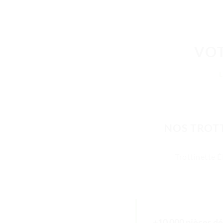
VOT
NOS TROTT
Trottinette É
+10 000 pièces dé