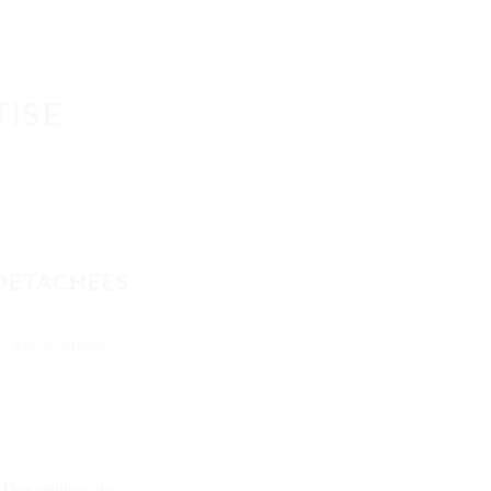
TISE
E
 DÉTACHÉES
Accessoires
Des milliers de