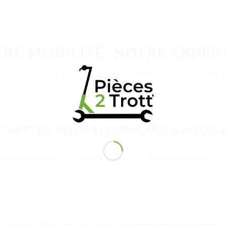
RE MOBILITÉ, NOTRE EXPER
LE N°1 DE LA PIÈCE DÉTACHÉE EN FRANC
INETTES, VÉLOS ÉLECTRIQUES & PIÈCES
lectrique Adulte
Vélo Électrique
Pièces Détachées
tachées & trottinettes électriques de grandes marques
✓ 