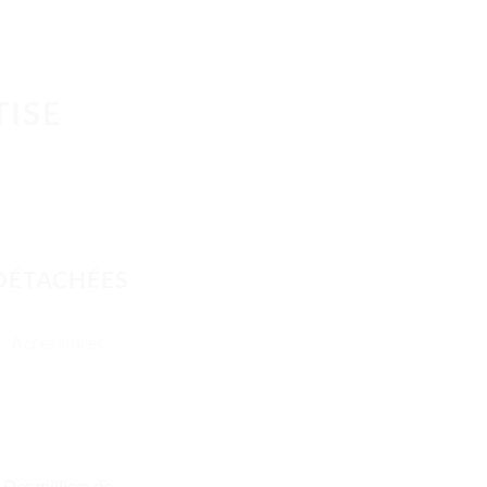
TISE
E
 DÉTACHÉES
Accessoires
Des milliers de