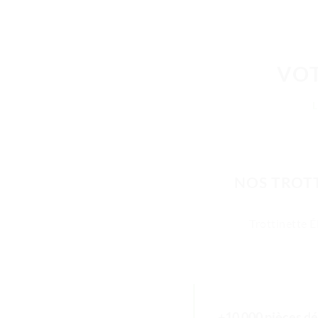
VOT
NOS TROTT
Trottinette É
+10 000 pièces dé