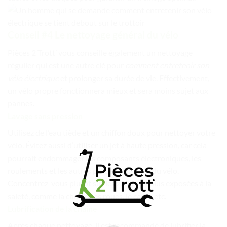
Conseil #4 Le nettoyage général du vélo
Pièces 2 Trott’ vous conseille également un nettoyage
régulier qui est une autre clé pour
comment
entretenir son
vélo électrique
et prolonger sa durée de vie. Effectivement,
un vélo propre fonctionnera mieux et sera moins sujet aux
pannes.
Lavage sans pression
Utilisez de l’eau tiède et un chiffon doux pour nettoyer votre
vélo. Évitez aussi d’utiliser un jet à haute pression, car cela
pourrait endommager les composants électroniques, les
roulements et les autres parties sensibles du vélo.
Concentrez-vous plutôt sur les zones les plus exposées à la
saleté, comme la chaîne, les roues, le cadre etc.
Lubrification de la chaîne
Après chaque nettoyage, il est recommandé de lubrifier la