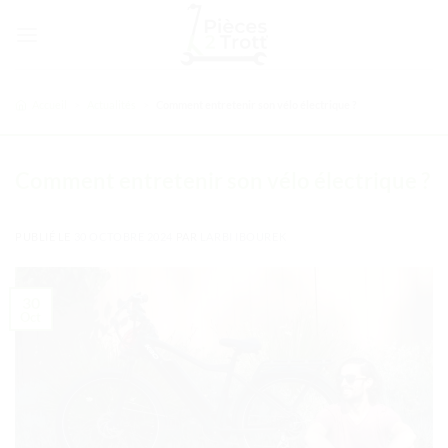
Passer
au
contenu
Accueil
>
Actualités
>
Comment entretenir son vélo électrique ?
Comment entretenir son vélo électrique ?
PUBLIÉ LE
30 OCTOBRE 2024
PAR
LARBI IBOUREK
30
Oct