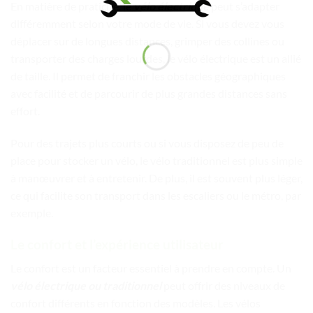
En matière de praticité, le
vélo électrique
peut s’adapter
différemment selon votre mode de vie. Si vous devez vous
déplacer sur de longues distances, grimper des collines ou
transporter des charges lourdes, le vélo électrique est un allié
de taille. Il permet de franchir les obstacles géographiques
avec facilité et de parcourir de plus grandes distances sans
effort.
Pour des trajets plus courts ou si vous disposez de peu de
place pour stocker un vélo, le vélo traditionnel est plus simple
à manœuvrer et à entretenir. De plus, il est souvent plus léger,
ce qui facilite son transport dans les escaliers ou le métro, par
exemple.
Le confort et l’expérience utilisateur
Le confort est un facteur essentiel à prendre en compte. Un
vélo électrique ou traditionnel
peut offrir des niveaux de
confort différents en fonction des modèles. Les vélos