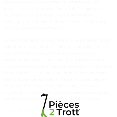
hésitez entre un
vélo électrique ou traditionnel
, il est
intéressant de considérer leur empreinte écologique. Les
deux types de vélos sont des moyens de transport
écologiques, mais le vélo traditionnel reste la solution la plus
respectueuse de l’environnement.
Le vélo traditionnel ne consomme aucune énergie autre que
celle de votre corps, ce qui en fait le véhicule à deux roues le
plus vert sur le marché. En revanche, bien que le vélo
électrique ait un impact bien moindre que la voiture ou la
moto, il nécessite tout de même de l’électricité pour recharger
sa batterie et des matériaux pour produire ses composants
électroniques. Ces batteries, en particulier, posent des défis
en termes de recyclage. Cependant, comparé à d’autres
moyens de transport motorisés, le vélo électrique reste une
excellente option pour réduire son empreinte carbone.
La praticité au quotidien