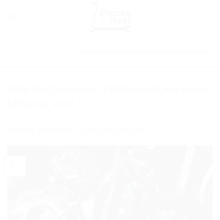
Passer
au
contenu
Accueil
>
Actualités
>
Vélo électrique ou traditionnel, lequel est fait pour vous ?
Vélo électrique ou traditionnel, lequel est
fait pour vous ?
PUBLIÉ LE
1 SEPTEMBRE 2024
PAR
LARBI IBOUREK
01
Sep